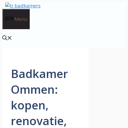
Ga
naar
de
Menu
inhoud
Badkamer
Ommen:
kopen,
renovatie,