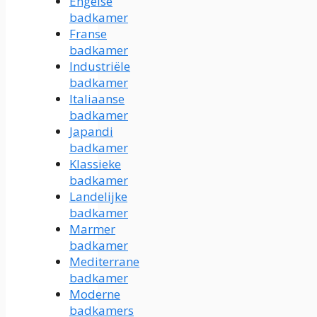
Engelse
badkamer
Franse
badkamer
Industriële
badkamer
Italiaanse
badkamer
Japandi
badkamer
Klassieke
badkamer
Landelijke
badkamer
Marmer
badkamer
Mediterrane
badkamer
Moderne
badkamers