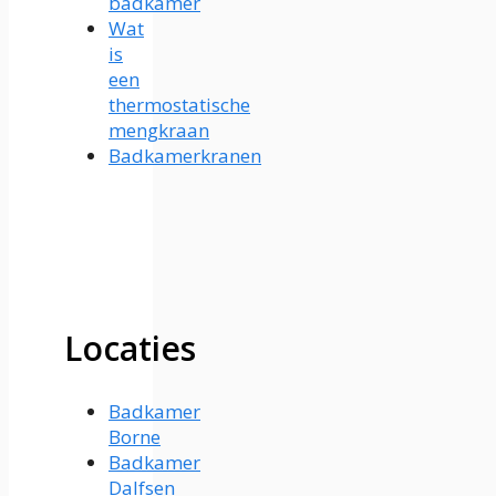
badkamer
Wat
is
een
thermostatische
mengkraan
Badkamerkranen
Locaties
Badkamer
Borne
Badkamer
Dalfsen